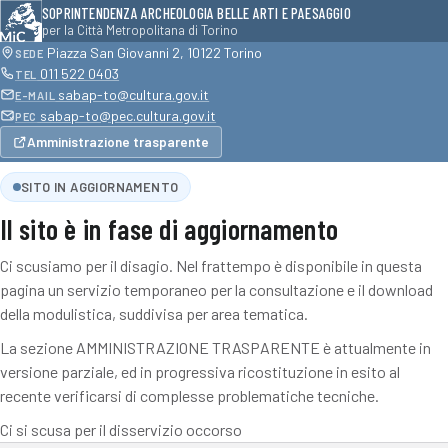
SOPRINTENDENZA ARCHEOLOGIA BELLE ARTI E PAESAGGIO
per la Città Metropolitana di Torino
Piazza San Giovanni 2, 10122 Torino
SEDE
011 522 0403
TEL
sabap-to@cultura.gov.it
E-MAIL
sabap-to@pec.cultura.gov.it
PEC
Amministrazione trasparente
SITO IN AGGIORNAMENTO
Il sito è in fase di aggiornamento
Ci scusiamo per il disagio. Nel frattempo è disponibile in questa
pagina un servizio temporaneo per la consultazione e il download
della modulistica, suddivisa per area tematica.
La sezione AMMINISTRAZIONE TRASPARENTE è attualmente in
versione parziale, ed in progressiva ricostituzione in esito al
recente verificarsi di complesse problematiche tecniche.
Ci si scusa per il disservizio occorso