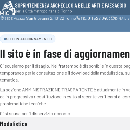
SOPRINTENDENZA ARCHEOLOGIA BELLE ARTI E PAESAGGIO
per la Città Metropolitana di Torino
Piazza San Giovanni 2, 10122 Torino
011 522 0403
s
SEDE
TEL
E-MAIL
SITO IN AGGIORNAMENTO
Il sito è in fase di aggiorname
Ci scusiamo per il disagio. Nel frattempo è disponibile in questa pa
temporaneo per la consultazione e il download della modulistica, su
tematica.
La sezione AMMINISTRAZIONE TRASPARENTE è attualmente in vers
ed in progressiva ricostituzione in esito al recente verificarsi di c
problematiche tecniche.
Ci si scusa per il disservizio occorso
Modulistica