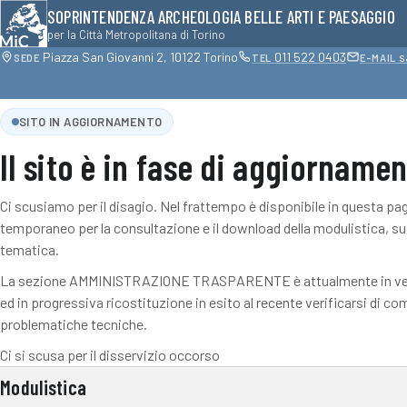
SOPRINTENDENZA ARCHEOLOGIA BELLE ARTI E PAESAGGIO
per la Città Metropolitana di Torino
Piazza San Giovanni 2, 10122 Torino
011 522 0403
s
SEDE
TEL
E-MAIL
SITO IN AGGIORNAMENTO
Il sito è in fase di aggiorname
Ci scusiamo per il disagio. Nel frattempo è disponibile in questa pa
temporaneo per la consultazione e il download della modulistica, su
tematica.
La sezione AMMINISTRAZIONE TRASPARENTE è attualmente in vers
ed in progressiva ricostituzione in esito al recente verificarsi di c
problematiche tecniche.
Ci si scusa per il disservizio occorso
Modulistica